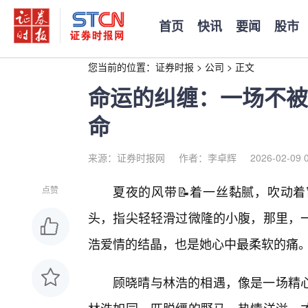
首页
快讯
要闻
股市
您当前的位置：
证券时报
>
公司
>
正文
命运的纠缠：一场不被
命
来源：证券时报网
作者：李卓辉
2026-02-09 
夏夜的风带📝着一丝黏腻，吹动
点赞
头，指尖轻轻滑过微隆的小腹，那里，
浩爱情的结晶，也是她心中最柔软的痛
顾晓晴与林浩的相遇，像是一场精