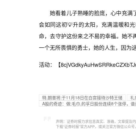
她看着儿子熟睡的脸庞，心中充满
会如同这初💡升的太阳，充满温暖和
命，去守护这份来之不易的幸福。她不
一个无所畏惧的勇士，她的人生，因为
活动：【
8cjVGdkyAuHwSRRkeCZXbTJ
特,朗普将;于11月18日在白宫接待沙特王储
礼
A股的奇迹：做;毛巾,的孚日股份连续8个涨停，谐
声明：证券时报力求信息真实、准确，文章提及内
下载“证券时报”官方APP，或关注官方微信公众