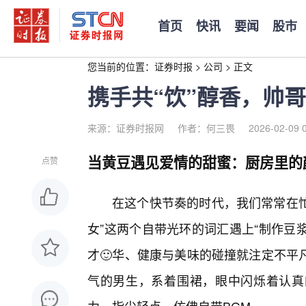
首页
快讯
要闻
股市
您当前的位置：
证券时报
>
公司
>
正文
携手共“饮”醇香，帅
来源：证券时报网
作者：何三畏
2026-02-09 
当黄豆遇见爱情的甜蜜：厨房里的
点赞
在这个快节奏的时代，我们常常在忙
女”这两个自带光环的词汇遇上“制作豆
才🙂华、健康与美味的碰撞就注定不平
气的男生，系着围裙，眼中闪烁着认真