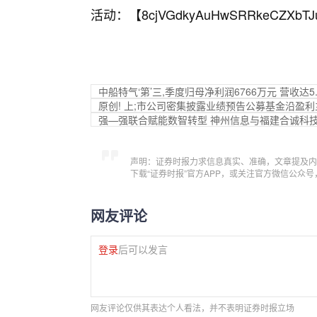
活动：【
8cjVGdkyAuHwSRRkeCZXbTJ
中船特气‘第’三,季度归母净利润6766万元 营收达5
原创! 上;市公司密集披露业绩预告公募基金沿盈
强—强联合赋能数智转型 神州信息与福建合诚科
声明：证券时报力求信息真实、准确，文章提及内
下载“证券时报”官方APP，或关注官方微信公众
网友评论
登录
后可以发言
网友评论仅供其表达个人看法，并不表明证券时报立场